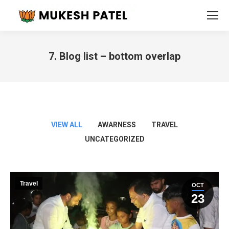
7. Blog list – bottom overlap
You are here:
VIEW ALL
AWARNESS
TRAVEL
UNCATEGORIZED
Travel
OCT
23