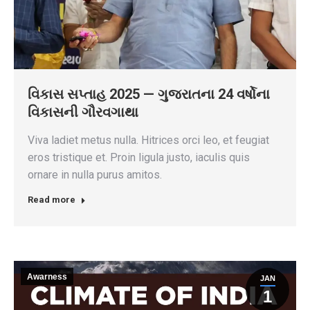
વિકાસ સપ્તાહ 2025 — ગુજરાતના 24 વર્ષોના
વિકાસની ગૌરવગાથા
Viva ladiet metus nulla. Hitrices orci leo, et feugiat
eros tristique et. Proin ligula justo, iaculis quis
ornare in nulla purus amitos.
Read more
Awarness
JAN
1