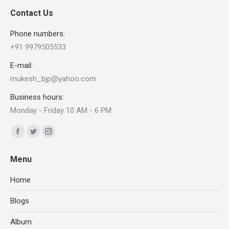
Contact Us
Phone numbers:
+91 9979505533
E-mail:
mukesh_bjp@yahoo.com
Business hours:
Monday - Friday 10 AM - 6 PM
Find us on:
Facebook
X
Instagram
page
page
page
Menu
opens
opens
opens
in
in
in
Home
new
new
new
Blogs
window
window
window
Album