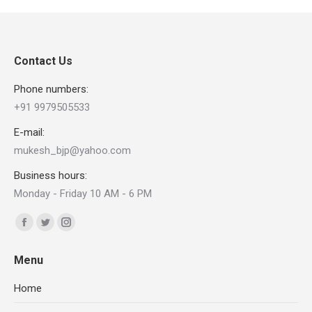
Contact Us
Phone numbers:
+91 9979505533
E-mail:
mukesh_bjp@yahoo.com
Business hours:
Monday - Friday 10 AM - 6 PM
Find us on:
Facebook
Twitter
Instagram
page
page
page
Menu
opens
opens
opens
in
in
in
Home
new
new
new