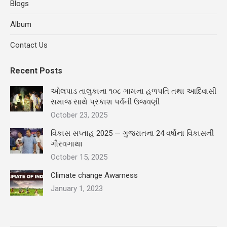
Blogs
window
window
window
Album
Contact Us
Recent Posts
ઓલપાડ તાલુકાના ૧૦૮ ગામના હળપતિ તથા આદિવાસી
સમાજ સાથે પ્રકાશ પર્વની ઉજવણી
October 23, 2025
વિકાસ સપ્તાહ 2025 — ગુજરાતના 24 વર્ષોના વિકાસની
ગૌરવગાથા
October 15, 2025
Climate change Awarness
January 1, 2023